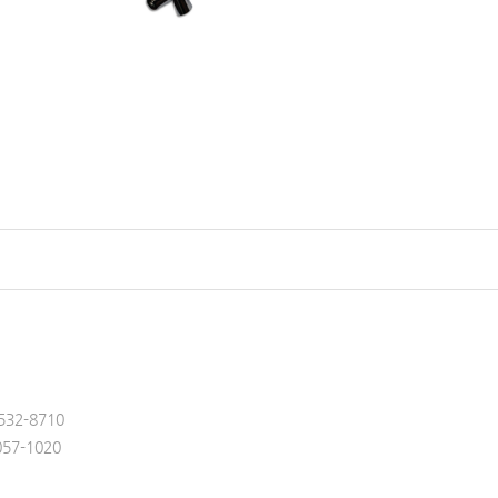
-532-8710
057-1020